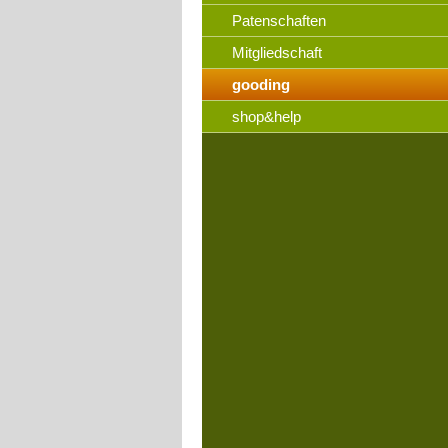
Patenschaften
Mitgliedschaft
gooding
shop&help