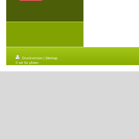
Druckversion
|
Sitemap
© wir für pfoten