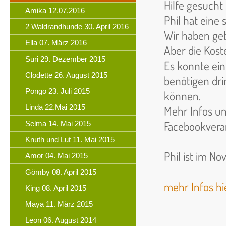
Hilfe gesucht .
Amika 12.07.2016
Phil hat eine
2 Waldrandhunde 30. April 2016
Wir haben geb
Ella 07. März 2016
Aber die Kost
Suri 29. Dezember 2015
Es konnte ein
Clodette 26. August 2015
benötigen dri
Pongo 23. Juli 2015
können.
Linda 22.Mai 2015
Mehr Infos un
Facebookvera
Selma 14. Mai 2015
Knuth und Lut 11. Mai 2015
Phil ist im No
Amor 04. Mai 2015
Gömby 08. April 2015
mehr Infos hier 
King 08. April 2015
Maya 11. März 2015
Leon 06. August 2014