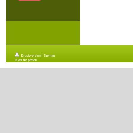
Druckversion
|
Sitemap
© wir für pfoten