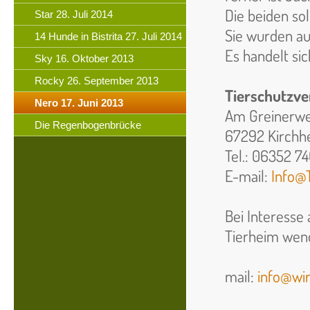
Die beiden so
Star 28. Juli 2014
Sie wurden au
14 Hunde in Bistrita 27. Juli 2014
Es handelt si
Sky 16. Oktober 2013
Rocky 26. September 2013
Tierschutzve
Nero 17. Juni 2013
Am Greinerwe
Die Regenbogenbrücke
67292 Kirchh
Tel.: 06352 7
E-mail:
Info@
Bei Interesse
Tierheim wend
mail:
info@wir