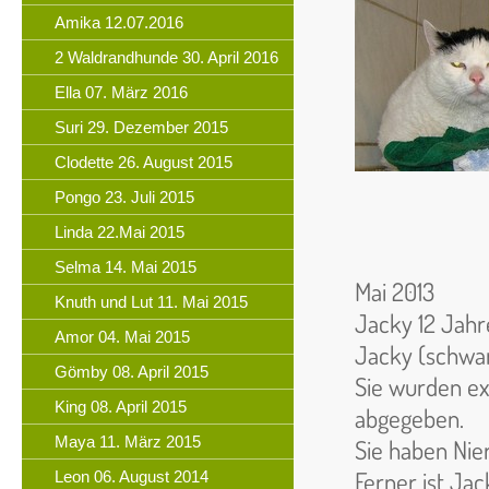
Amika 12.07.2016
2 Waldrandhunde 30. April 2016
Ella 07. März 2016
Suri 29. Dezember 2015
Clodette 26. August 2015
Pongo 23. Juli 2015
Linda 22.Mai 2015
Selma 14. Mai 2015
Mai 2013
Knuth und Lut 11. Mai 2015
Jacky 12 Jahr
Amor 04. Mai 2015
Jacky (schwarz
Gömby 08. April 2015
Sie wurden e
King 08. April 2015
abgegeben.
Maya 11. März 2015
Sie haben Nie
Ferner ist Ja
Leon 06. August 2014