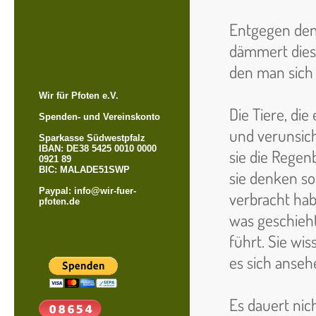
Entgegen den
dämmert diese
den man sich 
Wir für Pfoten e.V.
Die Tiere, di
Spenden- und Vereinskonto
und verunsiche
Sparkasse Südwestpfalz
IBAN: DE38 5425 0010 0000
sie die Regen
0921 89
BIC: MALADE51SWP
sie denken sol
Paypal: info@wir-fuer-
verbracht hab
pfoten.de
was geschieht
führt. Sie wi
es sich anseh
Es dauert nic