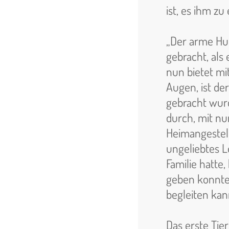
ist, es ihm zu
„Der arme Hu
gebracht, als
nun bietet mi
Augen, ist der
gebracht wurd
durch, mit nu
Heimangestell
ungeliebtes L
Familie hatte
geben konnte,
begleiten kan
Das erste Tie