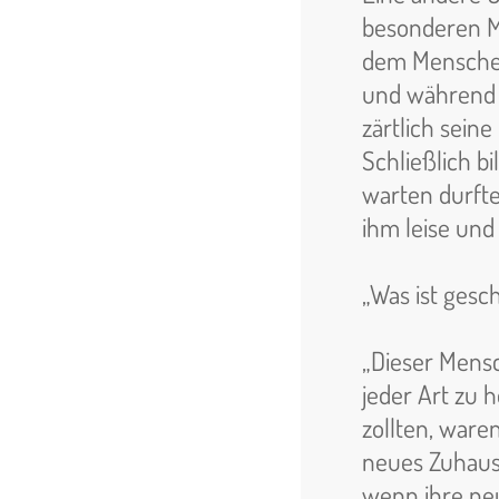
besonderen M
dem Menschen
und während e
zärtlich sein
Schließlich b
warten durft
ihm leise un
„Was ist gesc
„Dieser Mensc
jeder Art zu h
zollten, waren
neues Zuhaus
wenn ihre neu