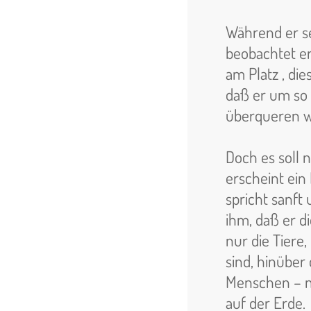
Während er s
beobachtet er 
am Platz , dies
daß er um so 
überqueren w
Doch es soll n
erscheint ein
spricht sanft
ihm, daß er d
nur die Tier
sind, hinüber
Menschen – n
auf der Erde.