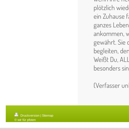
plötzlich wie
ein Zuhause f
ganzes Leben 
ankommen, wir
gewährt. Sie 
begleiten, de
Weißt Du, ALLE
besonders sind
(Verfasser u
Druckversion
|
Sitemap
© wir für pfoten