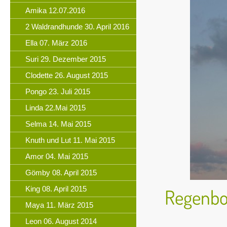
Amika 12.07.2016
2 Waldrandhunde 30. April 2016
Ella 07. März 2016
Suri 29. Dezember 2015
Clodette 26. August 2015
Pongo 23. Juli 2015
Linda 22.Mai 2015
Selma 14. Mai 2015
Knuth und Lut 11. Mai 2015
Amor 04. Mai 2015
Gömby 08. April 2015
King 08. April 2015
Regenbo
Maya 11. März 2015
Leon 06. August 2014